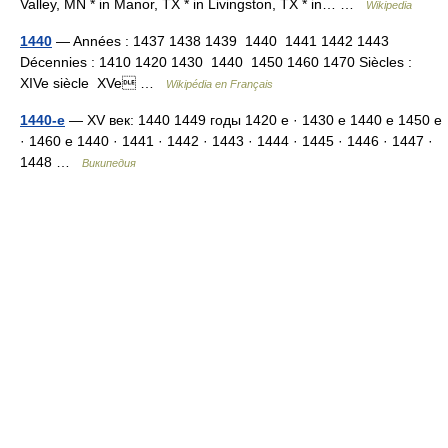
Valley, MN * in Manor, TX * in Livingston, TX * in… …
Wikipedia
1440
— Années : 1437 1438 1439 1440 1441 1442 1443
Décennies : 1410 1420 1430 1440 1450 1460 1470 Siècles :
XIVe siècle XVe …
Wikipédia en Français
1440-е
— XV век: 1440 1449 годы 1420 е · 1430 е 1440 е 1450 е
· 1460 е 1440 · 1441 · 1442 · 1443 · 1444 · 1445 · 1446 · 1447 ·
1448 …
Википедия