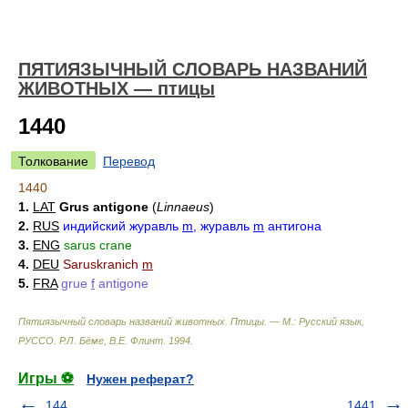
ПЯТИЯЗЫЧНЫЙ СЛОВАРЬ НАЗВАНИЙ
ЖИВОТНЫХ — птицы
1440
Толкование
Перевод
1440
1.
LAT
Grus antigone
(
Linnaeus
)
2.
RUS
индийский журавль
m
, журавль
m
антигона
3.
ENG
sarus crane
4.
DEU
Saruskranich
m
5.
FRA
grue
f
antigone
Пятиязычный словарь названий животных. Птицы. — М.: Русский язык,
РУССО
.
Р.Л. Бёме, В.Е. Флинт
.
1994
.
Игры ⚽
Нужен реферат?
144
1441