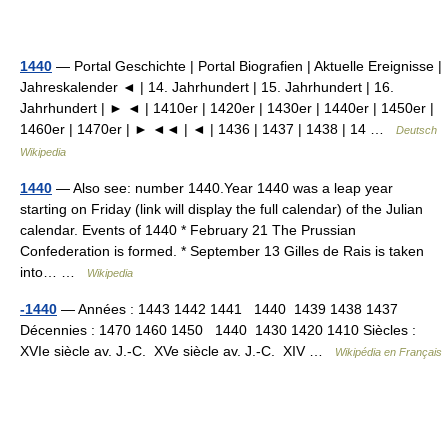
1440
— Portal Geschichte | Portal Biografien | Aktuelle Ereignisse |
Jahreskalender ◄ | 14. Jahrhundert | 15. Jahrhundert | 16.
Jahrhundert | ► ◄ | 1410er | 1420er | 1430er | 1440er | 1450er |
1460er | 1470er | ► ◄◄ | ◄ | 1436 | 1437 | 1438 | 14 …
Deutsch
Wikipedia
1440
— Also see: number 1440.Year 1440 was a leap year
starting on Friday (link will display the full calendar) of the Julian
calendar. Events of 1440 * February 21 The Prussian
Confederation is formed. * September 13 Gilles de Rais is taken
into… …
Wikipedia
-1440
— Années : 1443 1442 1441 1440 1439 1438 1437
Décennies : 1470 1460 1450 1440 1430 1420 1410 Siècles :
XVIe siècle av. J.‑C. XVe siècle av. J.‑C. XIV …
Wikipédia en Français